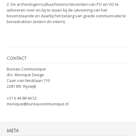
2. De archeologen/cultuurhistorici/docenten van PO en VO te
adviseren over en bij te staan bij de uitvoering van het
bovenstaande en daarbij het belang van goede communicatie te
benadrukken (extern én intern).
CONTACT
Bureau Communique
drs. Monique Deege
Caan van Necklaan 110
2281 BN Rijswijk
+31 6 44 88 44 52
monique@bureaucommunique.nl
META