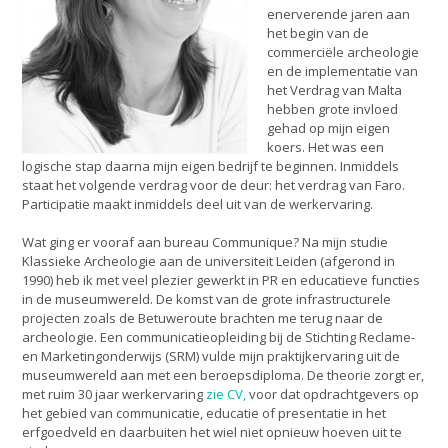
enerverende jaren aan
het begin van de
commerciële archeologie
en de implementatie van
het Verdrag van Malta
hebben grote invloed
gehad op mijn eigen
koers. Het was een
logische stap daarna mijn eigen bedrijf te beginnen. Inmiddels
staat het volgende verdrag voor de deur: het verdrag van Faro.
Participatie maakt inmiddels deel uit van de werkervaring.
Wat ging er vooraf aan bureau Communique? Na mijn studie
Klassieke Archeologie aan de universiteit Leiden (afgerond in
1990) heb ik met veel plezier gewerkt in PR en educatieve functies
in de museumwereld. De komst van de grote infrastructurele
projecten zoals de Betuweroute brachten me terug naar de
archeologie. Een communicatieopleiding bij de Stichting Reclame-
en Marketingonderwijs (SRM) vulde mijn praktijkervaring uit de
museumwereld aan met een beroepsdiploma. De theorie zorgt er,
met ruim 30 jaar werkervaring
zie CV,
voor dat opdrachtgevers op
het gebied van communicatie, educatie of presentatie in het
erfgoedveld en daarbuiten het wiel niet opnieuw hoeven uit te